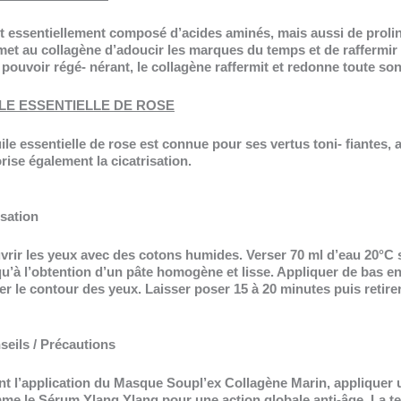
st essentiellement composé d’acides aminés, mais aussi de prolin
et au collagène d’adoucir les marques du temps et de raffermir l
pouvoir régé- nérant, le collagène raffermit et redonne toute son 
LE ESSENTIELLE DE ROSE
ile essentielle de rose est connue pour ses vertus toni- fiantes, 
rise également la cicatrisation.
isation
vrir les yeux avec des cotons humides. Verser 70 ml d’eau 20°C
u’à l’obtention d’un pâte homogène et lisse. Appliquer de bas en h
er le contour des yeux. Laisser poser 15 à 20 minutes puis retir
seils / Précautions
nt l’application du Masque Soupl’ex Collagène Marin, appliquer 
me le Sérum Ylang Ylang pour une action globale anti-âge. La tem