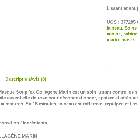
Lissant et sou
UGS :
377285
la peau
,
Soins
cabine
,
cabine
marin
,
masks
,
Description
Avis (0)
Masque Soupl’ex Collagène Marin est un soin luttant contre les s
ile essentielle de rose pour décongestionner, apaiser et atténue
x matures. En 15 minutes, la peau est raffermie, repulpée et liss
position / Ingrédients
LLAGÈNE MARIN