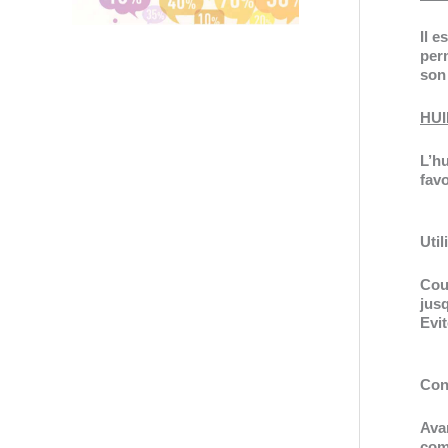
Il e
perm
son 
HUI
L’hu
favo
Util
Cou
jusq
Evit
Con
Ava
com