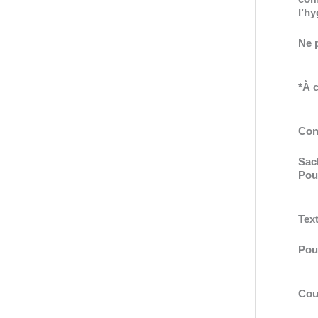
l’h
Ne p
*À c
Con
Sach
Pou
Tex
Pou
Cou