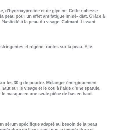
e, d’hydroxyproline et de glycine. Cette richesse
a peau pour un effet antifatigue immé- diat. Grâce à
élasticité à la peau du visage. Calmant. Lissant.
astringentes et régéné- rantes sur la peau. Elle
 sur les 30 g de poudre. Mélanger énergiquement
aut sur le visage et le cou à l’aide d’une spatule.
er le masque en une seule pièce de bas en haut.
un sérum spécifique adapté au besoin de la peau
pérature de l’eau, ainsi que la température et