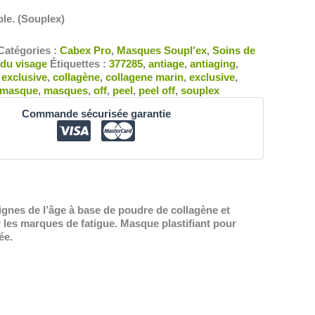
ple. (Souplex)
Catégories :
Cabex Pro
,
Masques Soupl'ex
,
Soins de
 du visage
Étiquettes :
377285
,
antiage
,
antiaging
,
 exclusive
,
collagène
,
collagene marin
,
exclusive
,
masque
,
masques
,
off
,
peel
,
peel off
,
souplex
Commande sécurisée garantie
ignes de l’âge à base de poudre de collagène et
r les marques de fatigue. Masque plastifiant pour
ée.