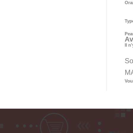
Ora
Typ
Pea
Av
Il n
So
M
Vou