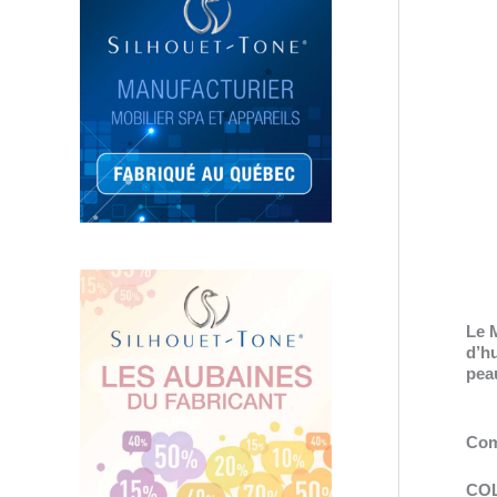
Le 
d’hu
peau
Com
CO