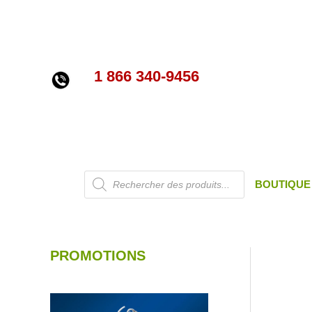
Aller
au
contenu
1 866 340-9456
Recherche
BOUTIQUE
de
produits
PROMOTIONS