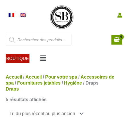
Aller
au
contenu
Recherche
de
produits
Menu
BOUTIQUE
Trié
Accueil
/
Accueil
/
Pour votre spa
/
Accessoires de
du
spa
/
Fournitures jetables
/
Hygiène
/ Draps
plus
Draps
récent
5 résultats affichés
au
plus
ancien