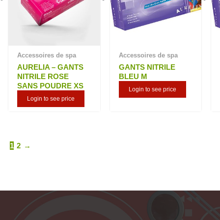
Accessoires de spa
Accessoires de spa
AURELIA – GANTS
GANTS NITRILE
NITRILE ROSE
BLEU M
SANS POUDRE XS
Login to see price
Login to see price
1
2
→