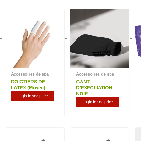
plus
ancien
Accessoires de spa
Accessoires de spa
DOIGTIERS DE
GANT
LATEX (Moyen)
D’EXFOLIATION
NOIR
Login to see price
Login to see price