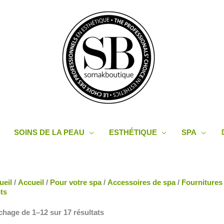
SOINS DE LA PEAU
ESTHÉTIQUE
SPA
Trié
ueil
/
Accueil
/
Pour votre spa
/
Accessoires de spa
/
Fournitures 
du
ts
plus
récent
chage de 1–12 sur 17 résultats
au