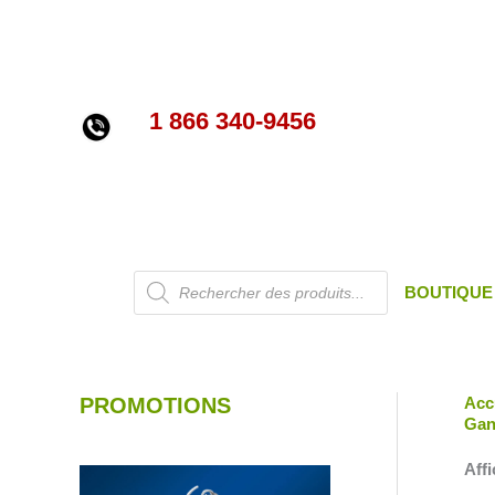
Aller
au
contenu
1 866 340-9456
Recherche
BOUTIQUE
de
produits
PROMOTIONS
Acc
Gan
Affi