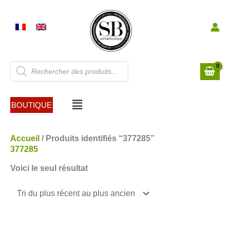
Aller
au
contenu
Recherche
de
produits
Menu
BOUTIQUE
Accueil
/ Produits identifiés “377285”
377285
Voici le seul résultat