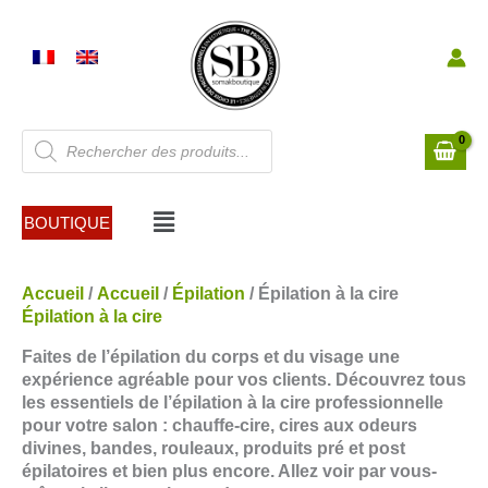
Aller
au
contenu
Recherche
de
produits
Menu
BOUTIQUE
Trié
Accueil
/
Accueil
/
Épilation
/ Épilation à la cire
du
Épilation à la cire
plus
Faites de l’épilation du corps et du visage une
récent
expérience agréable pour vos clients.
Découvrez tous
au
les essentiels de l’épilation à la cire professionnelle
plus
pour votre salon : chauffe-cire, cires aux odeurs
ancien
divines, bandes, rouleaux, produits pré et post
épilatoires et bien plus encore. Allez voir par vous-