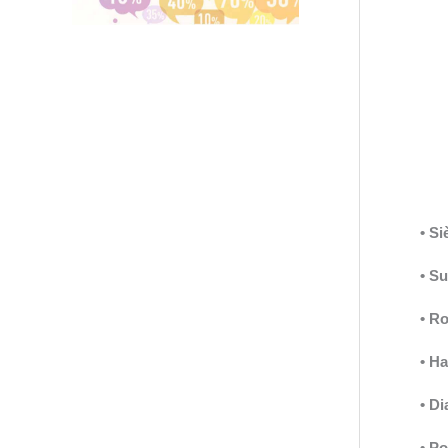
• Si
• S
• R
• Ha
• Di
• Po