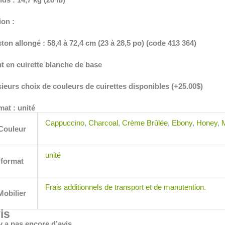
ion :
ston allongé : 58,4 à 72,4 cm (23 à 28,5 po) (code 413 364)
t en cuirette blanche de base
ieurs choix de couleurs de cuirettes disponibles (+25.00$)
at : unité
Cappuccino
,
Charcoal
,
Crème Brûlée
,
Ebony
,
Honey
,
Couleur
unité
format
Frais additionnels de transport et de manutention.
Mobilier
is
’y a pas encore d’avis.