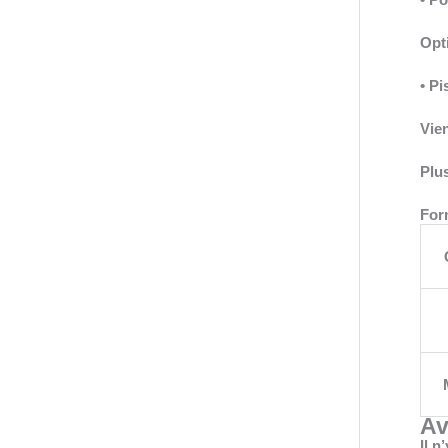
Opt
• Pi
Vien
Plus
Form
Av
Il n