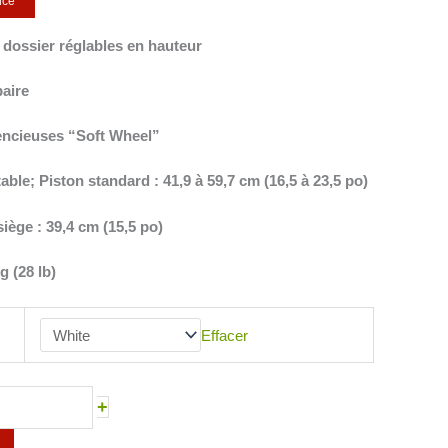
ice
t dossier réglables en hauteur
baire
lencieuses “Soft Wheel”
able; Piston standard : 41,9 à 59,7 cm (16,5 à 23,5 po)
siège : 39,4 cm (15,5 po)
g (28 lb)
Effacer
+