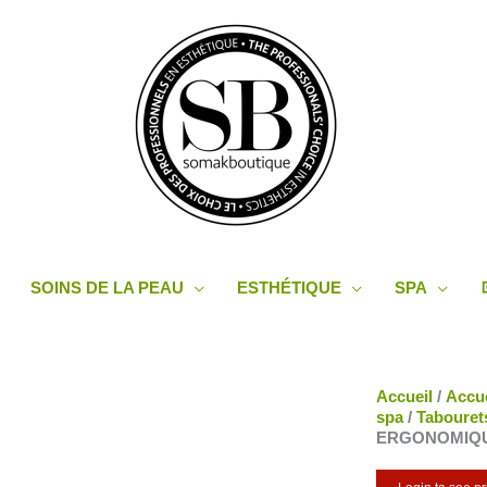
SOINS DE LA PEAU
ESTHÉTIQUE
SPA
quantité
Accueil
/
Accue
de
spa
/
Tabouret
TABOURET
ERGONOMIQU
OLÉOPNEUM
ERGONOMI