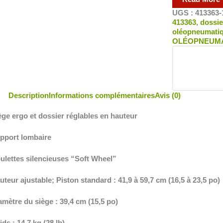
UGS :
413363-
413363
,
dossie
oléopneumati
OLÉOPNEUM
Description
Informations complémentaires
Avis (0)
ège ergo et dossier réglables en hauteur
upport lombaire
oulettes silencieuses “Soft Wheel”
uteur ajustable; Piston standard : 41,9 à 59,7 cm (16,5 à 23,5 po)
amètre du siège : 39,4 cm (15,5 po)
ids : 14,7 kg (28 lb)