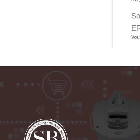
So
E
Vou