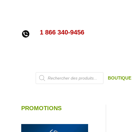
Aller
au
contenu
1 866 340-9456
Recherche
BOUTIQUE
de
produits
PROMOTIONS