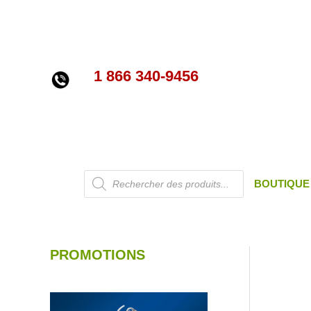
Aller
au
contenu
1 866 340-9456
Recherche
BOUTIQUE
de
produits
PROMOTIONS