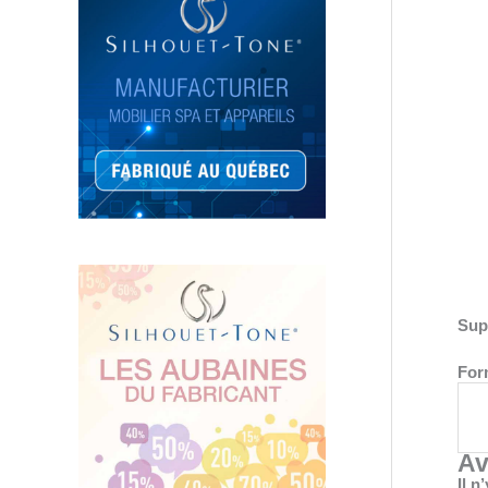
Sup
Form
Av
Il n