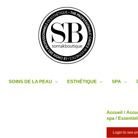
SOINS DE LA PEAU
ESTHÉTIQUE
SPA
Accueil
/
Accue
spa
/
Essentie
Login to see pr