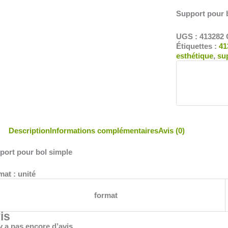
Support pour 
UGS :
413282
Étiquettes :
41
esthétique
,
su
Description
Informations complémentaires
Avis (0)
port pour bol simple
at : unité
format
is
’y a pas encore d’avis.