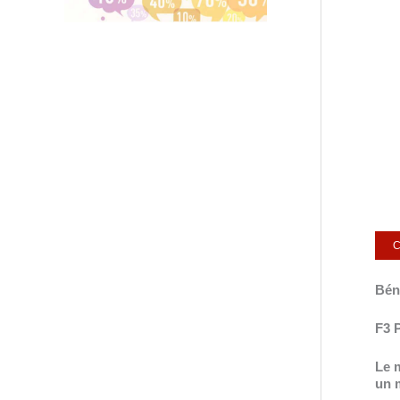
C
Bén
F3 
Le m
un m