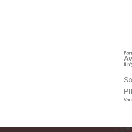
Form
Av
Il n
So
PI
Vou