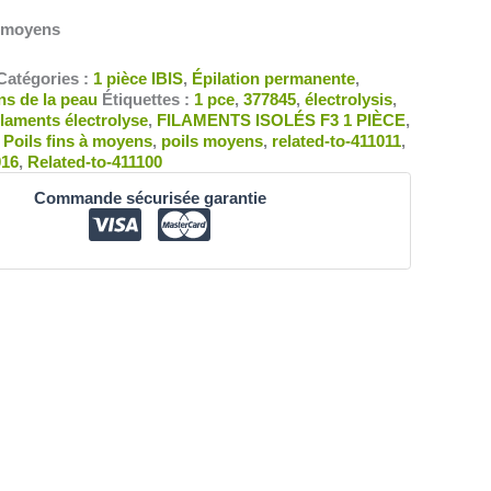
à moyens
Catégories :
1 pièce IBIS
,
Épilation permanente
,
ns de la peau
Étiquettes :
1 pce
,
377845
,
électrolysis
,
ilaments électrolyse
,
FILAMENTS ISOLÉS F3 1 PIÈCE
,
,
Poils fins à moyens
,
poils moyens
,
related-to-411011
,
016
,
Related-to-411100
Commande sécurisée garantie