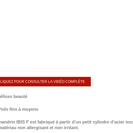
LIQUEZ POUR CONSULTER LA VIDÉO COMPLÈTE
éfices beauté
Poils fins à moyens
andrin IBIS F est fabriqué à partir d’un petit cylindre d’acier in
atériau non allergisant et non irritant.