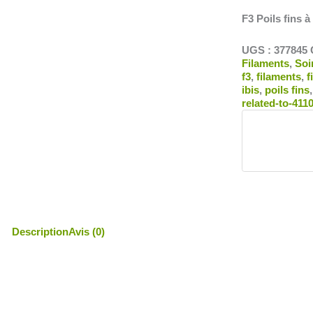
F3 Poils fins 
UGS :
377845
Filaments
,
Soi
f3
,
filaments
,
f
ibis
,
poils fins
related-to-411
Description
Avis (0)