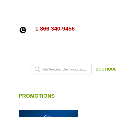
Aller
au
contenu
1 866 340-9456
Recherche
BOUTIQUE
de
produits
PROMOTIONS