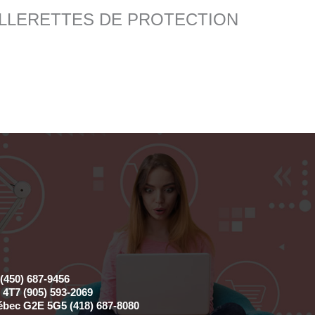
ur “COLLERETTES DE PROTECTION
(450) 687-9456
4T7 (905) 593-2069
ébec G2E 5G5 (418) 687-8080