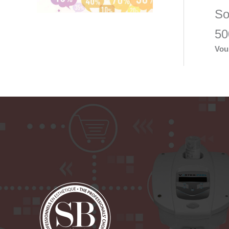
So
50
Vou