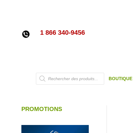
Aller
au
contenu
1 866 340-9456
Recherche
BOUTIQUE
de
produits
PROMOTIONS