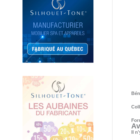
Bén
Coll
Form
Av
Il n