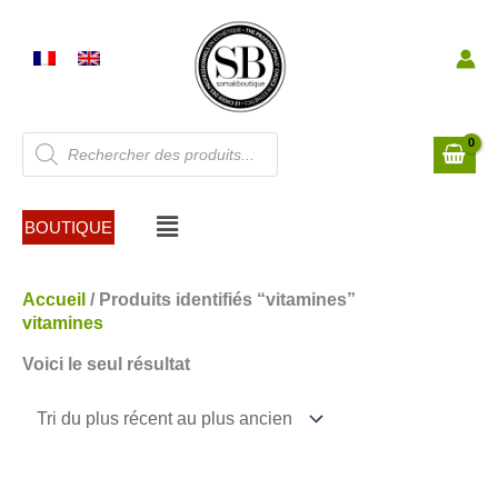
Aller
au
contenu
Recherche
de
produits
Menu
BOUTIQUE
Accueil
/ Produits identifiés “vitamines”
vitamines
Voici le seul résultat