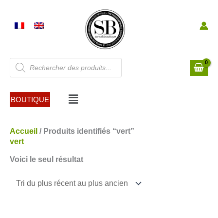
Aller
au
contenu
Recherche
de
produits
Menu
BOUTIQUE
Accueil
/ Produits identifiés “vert”
vert
Voici le seul résultat