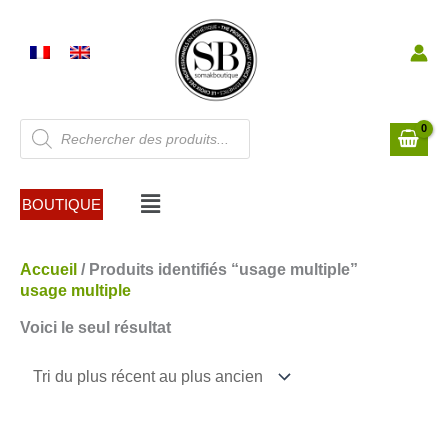
Aller
au
contenu
Recherche
de
produits
Menu
BOUTIQUE
Accueil
/ Produits identifiés “usage multiple”
usage multiple
Voici le seul résultat