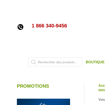
Aller
au
contenu
1 866 340-9456
Recherche
BOUTIQUE
de
produits
PROMOTIONS
Acc
tein
Voic