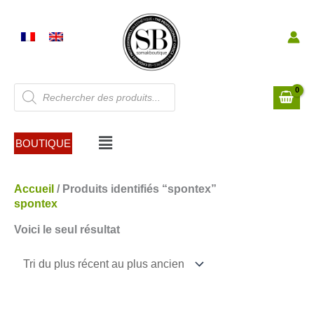
Aller
au
contenu
Recherche
de
produits
Menu
BOUTIQUE
Accueil
/ Produits identifiés “spontex”
spontex
Voici le seul résultat