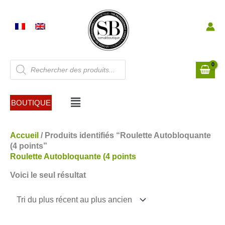
Aller
au
contenu
Recherche
de
produits
Menu
BOUTIQUE
Accueil
/ Produits identifiés “Roulette Autobloquante
(4 points”
Roulette Autobloquante (4 points
Voici le seul résultat