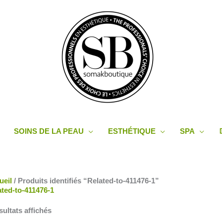
SOINS DE LA PEAU
ESTHÉTIQUE
SPA
Trié
ueil
/ Produits identifiés “Related-to-411476-1”
du
ated-to-411476-1
plus
récent
sultats affichés
au