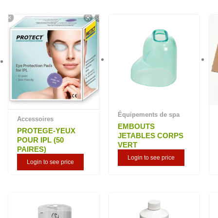
plus
ancien
Équipements de spa
Accessoires
EMBOUTS
PROTEGE-YEUX
JETABLES CORPS
POUR IPL (50
VERT
PAIRES)
Login to see price
Login to see price