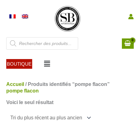
Aller
au
contenu
Recherche
de
produits
Menu
BOUTIQUE
Accueil
/ Produits identifiés “pompe flacon”
pompe flacon
Voici le seul résultat