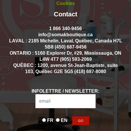
Cookies
Contact
1 866 340-9456
info@somakboutique.ca
LAVAL : 2185 Michelin, Laval, Québec, Canada H7L
5B8 (450) 687-9456
ONTARIO : 5160 Explorer Dr, #29, Mississauga, ON
L4W 4T7 (905) 593-2069
QUÉBEC : 1200, avenue St-Jean-Baptiste, suite
103, Québec G2E 5G5 (418) 687-8080
INFOLETTRE / NEWSLETTER:
FR
EN