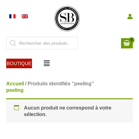
Aller
au
contenu
Recherche
de
produits
Menu
BOUTIQUE
Accueil
/ Produits identifiés “peeling”
peeling
Aucun produit ne correspond à votre
sélection.