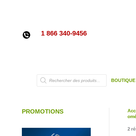
Aller
au
contenu
1 866 340-9456
Recherche
BOUTIQUE
de
produits
PROMOTIONS
Acc
omé
2 ré