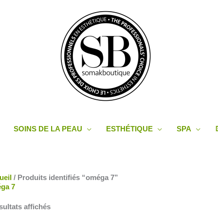
SOINS DE LA PEAU
ESTHÉTIQUE
SPA
Trié
ueil
/ Produits identifiés “oméga 7”
du
ga 7
plus
récent
sultats affichés
au