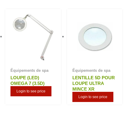
plus
ancien
Équipements de spa
Équipements de spa
LOUPE (LED)
LENTILLE 5D POUR
OMEGA 7 (3.5D)
LOUPE ULTRA
MINCE XR
Login to see price
Login to see price