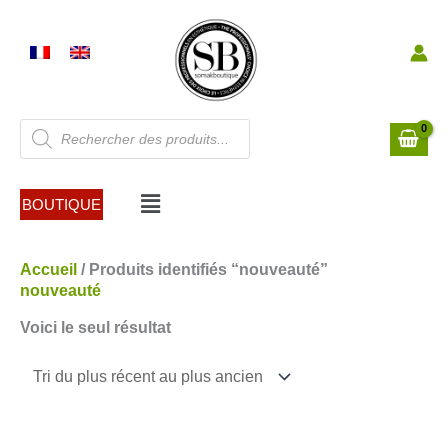
Aller
au
contenu
Recherche
de
produits
Menu
BOUTIQUE
Accueil
/ Produits identifiés “nouveauté”
nouveauté
Voici le seul résultat