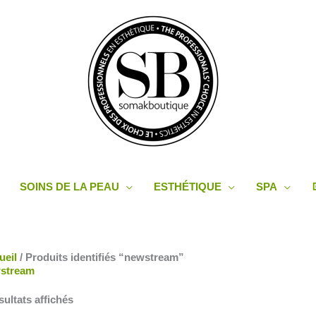
SOINS DE LA PEAU
ESTHÉTIQUE
SPA
Trié
ueil
/ Produits identifiés “newstream”
du
stream
plus
récent
sultats affichés
au