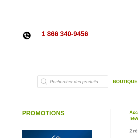
Aller
au
contenu
1 866 340-9456
Recherche
BOUTIQUE
de
produits
PROMOTIONS
Acc
new
2 ré