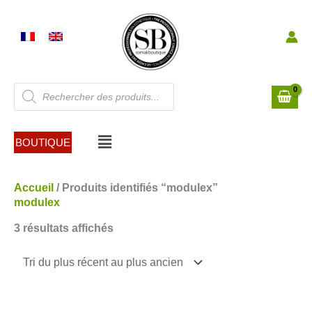
Aller
au
contenu
Recherche
de
produits
Menu
BOUTIQUE
Trié
Accueil
/ Produits identifiés “modulex”
du
modulex
plus
3 résultats affichés
récent
au
plus
ancien