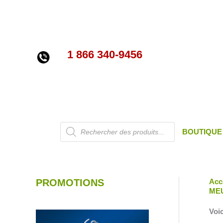
Aller
au
contenu
1 866 340-9456
Recherche
BOUTIQUE
de
produits
PROMOTIONS
Acc
ME
Voic