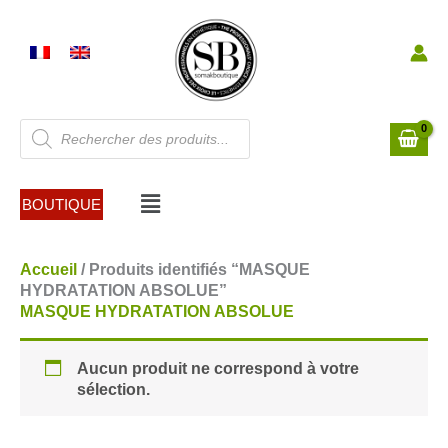
Aller
au
contenu
Recherche
de
produits
Menu
BOUTIQUE
Accueil
/ Produits identifiés “MASQUE
HYDRATATION ABSOLUE”
MASQUE HYDRATATION ABSOLUE
Aucun produit ne correspond à votre
sélection.