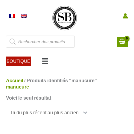
Aller
au
contenu
Recherche
de
produits
Menu
BOUTIQUE
Accueil
/ Produits identifiés “manucure”
manucure
Voici le seul résultat