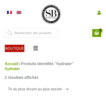
Aller
au
contenu
Recherche
de
produits
Menu
BOUTIQUE
Trié
Accueil
/ Produits identifiés “hydrater”
du
hydrater
plus
2 résultats affichés
récent
au
plus
ancien