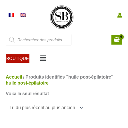
Aller
au
contenu
Recherche
de
produits
Menu
BOUTIQUE
Accueil
/ Produits identifiés “huile post-épilatoire”
huile post-épilatoire
Voici le seul résultat