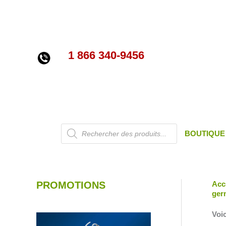
Aller
au
contenu
1 866 340-9456
Recherche
BOUTIQUE
de
produits
PROMOTIONS
Acc
ger
Voic