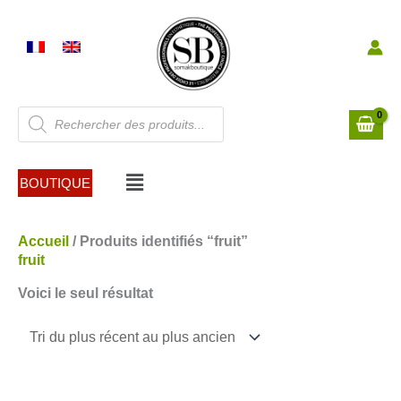
Aller
au
contenu
Recherche
de
produits
Menu
BOUTIQUE
Accueil
/ Produits identifiés “fruit”
fruit
Voici le seul résultat