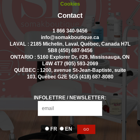
Cookies
Contact
1 866 340-9456
info@somakboutique.ca
LAVAL : 2185 Michelin, Laval, Québec, Canada H7L
5B8 (450) 687-9456
ONTARIO : 5160 Explorer Dr, #29, Mississauga, ON
L4W 4T7 (905) 593-2069
QUÉBEC : 1200, avenue St-Jean-Baptiste, suite
103, Québec G2E 5G5 (418) 687-8080
INFOLETTRE / NEWSLETTER:
FR
EN