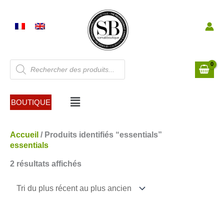
Aller
au
contenu
Recherche
de
produits
Menu
BOUTIQUE
Trié
Accueil
/ Produits identifiés “essentials”
du
essentials
plus
2 résultats affichés
récent
au
plus
ancien