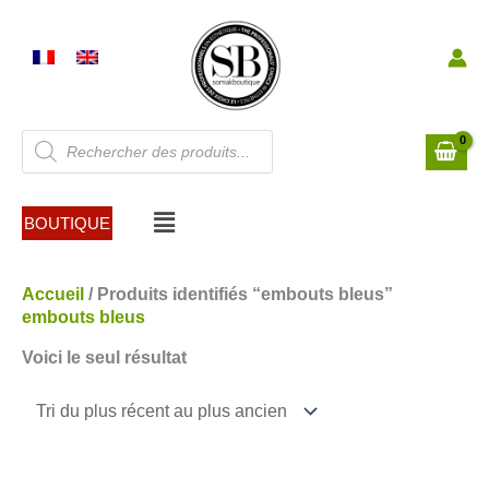
Aller
au
contenu
Recherche
de
produits
Menu
BOUTIQUE
Accueil
/ Produits identifiés “embouts bleus”
embouts bleus
Voici le seul résultat