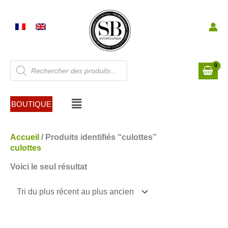
Aller
au
contenu
Recherche
de
produits
Menu
BOUTIQUE
Accueil
/ Produits identifiés “culottes”
culottes
Voici le seul résultat