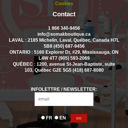
Cookies
Contact
1 866 340-9456
info@somakboutique.ca
LAVAL : 2185 Michelin, Laval, Québec, Canada H7L
5B8 (450) 687-9456
ONTARIO : 5160 Explorer Dr, #29, Mississauga, ON
L4W 4T7 (905) 593-2069
QUÉBEC : 1200, avenue St-Jean-Baptiste, suite
103, Québec G2E 5G5 (418) 687-8080
INFOLETTRE / NEWSLETTER:
FR
EN