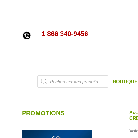
Aller
au
contenu
1 866 340-9456
Recherche
BOUTIQUE
de
produits
PROMOTIONS
Acc
CR
Voic