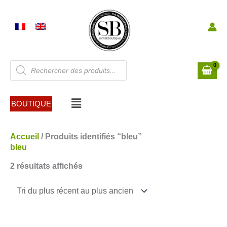
Aller
au
contenu
Recherche
de
produits
Menu
BOUTIQUE
Trié
Accueil
/ Produits identifiés “bleu”
du
bleu
plus
2 résultats affichés
récent
au
plus
ancien