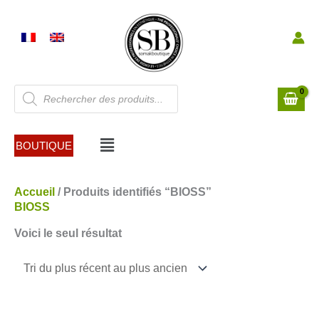
Aller
au
contenu
Recherche
de
produits
Menu
BOUTIQUE
Accueil
/ Produits identifiés “BIOSS”
BIOSS
Voici le seul résultat