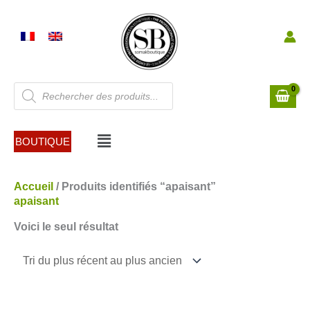
Aller
au
contenu
Recherche
de
produits
Menu
BOUTIQUE
Accueil
/ Produits identifiés “apaisant”
apaisant
Voici le seul résultat