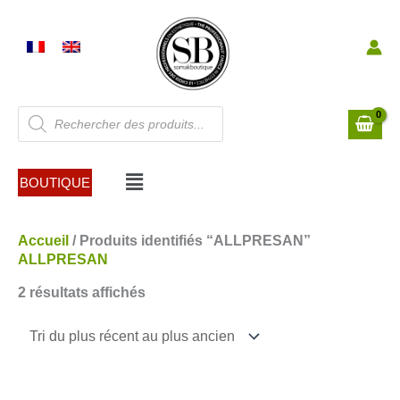
Aller
au
contenu
Recherche
de
produits
Menu
BOUTIQUE
Trié
Accueil
/ Produits identifiés “ALLPRESAN”
du
ALLPRESAN
plus
2 résultats affichés
récent
au
plus
ancien