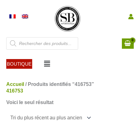
Aller
au
contenu
Recherche
de
produits
Menu
BOUTIQUE
Accueil
/ Produits identifiés “416753”
416753
Voici le seul résultat