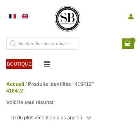
Aller
au
contenu
Recherche
de
produits
Menu
BOUTIQUE
Accueil
/ Produits identifiés “416412”
416412
Voici le seul résultat