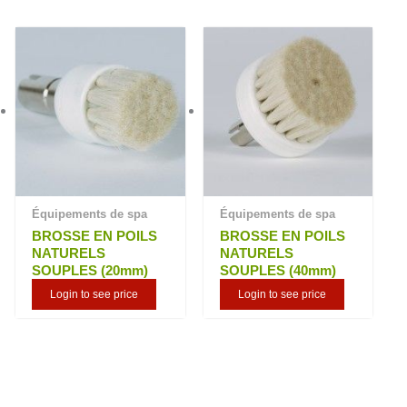
plus
ancien
Équipements de spa
Équipements de spa
BROSSE EN POILS
BROSSE EN POILS
NATURELS
NATURELS
SOUPLES (20mm)
SOUPLES (40mm)
Login to see price
Login to see price