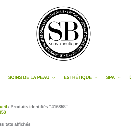
SOINS DE LA PEAU
ESTHÉTIQUE
SPA
Trié
ueil
/ Produits identifiés “416358”
du
358
plus
récent
sultats affichés
au