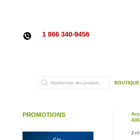
Aller
au
contenu
1 866 340-9456
Recherche
BOUTIQUE
de
produits
PROMOTIONS
Acc
416
2 ré