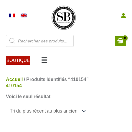
Aller
au
contenu
Recherche
de
produits
Menu
BOUTIQUE
Accueil
/ Produits identifiés “410154”
410154
Voici le seul résultat