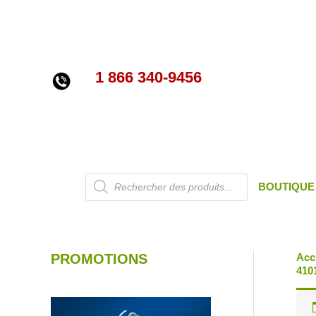
Aller
au
contenu
1 866 340-9456
Recherche
BOUTIQUE
de
produits
PROMOTIONS
Acc
410