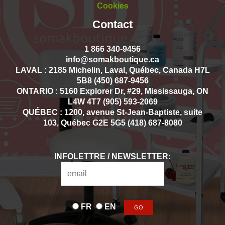
Cookies
Contact
1 866 340-9456
info@somakboutique.ca
LAVAL : 2185 Michelin, Laval, Québec, Canada H7L
5B8 (450) 687-9456
ONTARIO : 5160 Explorer Dr, #29, Mississauga, ON
L4W 4T7 (905) 593-2069
QUÉBEC : 1200, avenue St-Jean-Baptiste, suite
103, Québec G2E 5G5 (418) 687-8080
INFOLETTRE / NEWSLETTER:
FR
EN