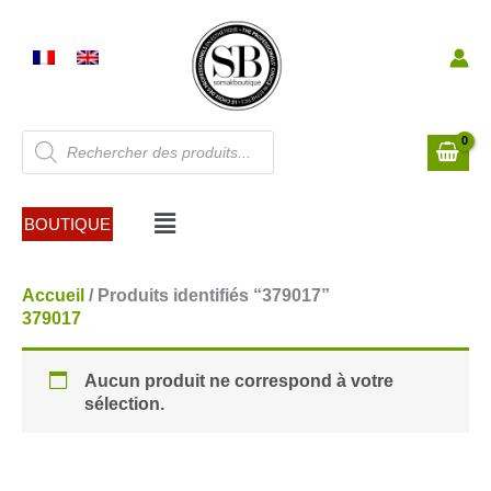
Aller
au
contenu
Recherche
de
produits
Menu
BOUTIQUE
Accueil
/ Produits identifiés “379017”
379017
Aucun produit ne correspond à votre
sélection.