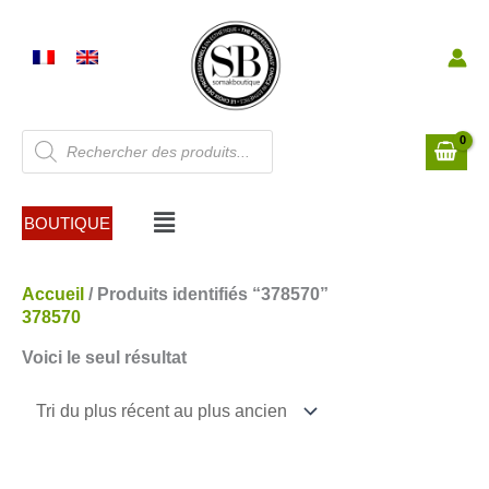
Aller
au
contenu
Recherche
de
produits
Menu
BOUTIQUE
Accueil
/ Produits identifiés “378570”
378570
Voici le seul résultat