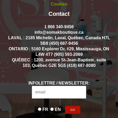
Cookies
Contact
1 866 340-9456
info@somakboutique.ca
LAVAL : 2185 Michelin, Laval, Québec, Canada H7L
5B8 (450) 687-9456
ONTARIO : 5160 Explorer Dr, #29, Mississauga, ON
L4W 4T7 (905) 593-2069
QUÉBEC : 1200, avenue St-Jean-Baptiste, suite
103, Québec G2E 5G5 (418) 687-8080
INFOLETTRE / NEWSLETTER:
FR
EN