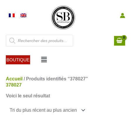
Aller
au
contenu
Recherche
de
produits
Menu
BOUTIQUE
Accueil
/ Produits identifiés “378027”
378027
Voici le seul résultat