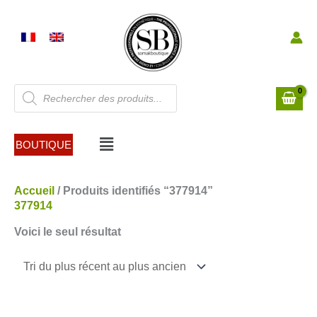
Aller
au
contenu
Recherche
de
produits
Menu
BOUTIQUE
Accueil
/ Produits identifiés “377914”
377914
Voici le seul résultat