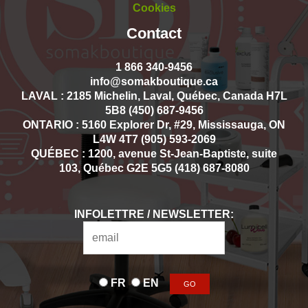
Cookies
Contact
1 866 340-9456
info@somakboutique.ca
LAVAL : 2185 Michelin, Laval, Québec, Canada H7L
5B8 (450) 687-9456
ONTARIO : 5160 Explorer Dr, #29, Mississauga, ON
L4W 4T7 (905) 593-2069
QUÉBEC : 1200, avenue St-Jean-Baptiste, suite
103, Québec G2E 5G5 (418) 687-8080
INFOLETTRE / NEWSLETTER:
FR
EN