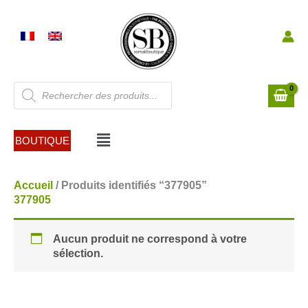
Aller
au
contenu
Recherche
de
produits
Menu
BOUTIQUE
Accueil
/ Produits identifiés “377905”
377905
Aucun produit ne correspond à votre
sélection.