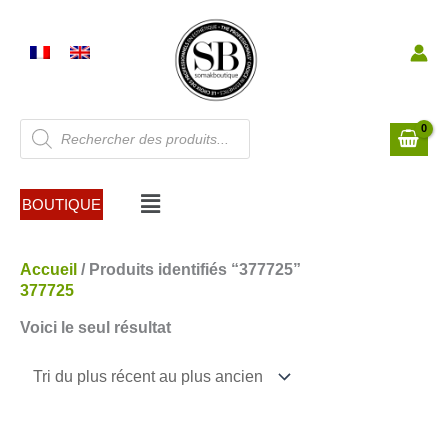
Aller
au
contenu
Recherche
de
produits
Menu
BOUTIQUE
Accueil
/ Produits identifiés “377725”
377725
Voici le seul résultat