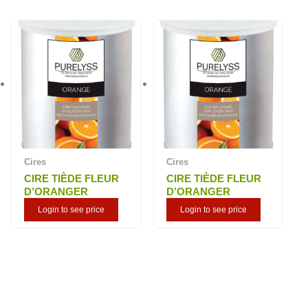
plus
ancien
Cires
Cires
CIRE TIÈDE FLEUR
CIRE TIÈDE FLEUR
D’ORANGER
D’ORANGER
Login to see price
Login to see price