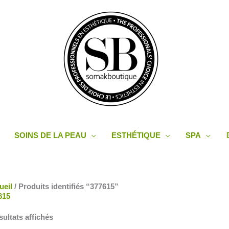
SOINS DE LA PEAU
ESTHÉTIQUE
SPA
Trié
ueil
/ Produits identifiés “377615”
du
615
plus
récent
sultats affichés
au