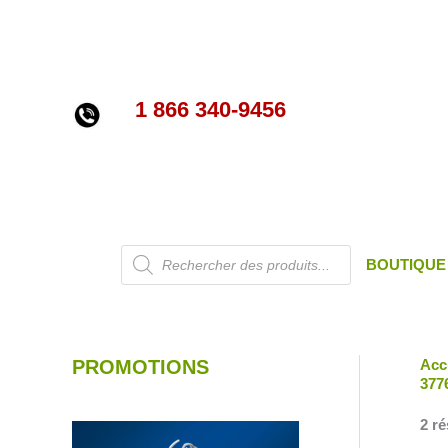
Aller
au
contenu
1 866 340-9456
Recherche
BOUTIQUE
de
produits
PROMOTIONS
Acc
377
2 ré