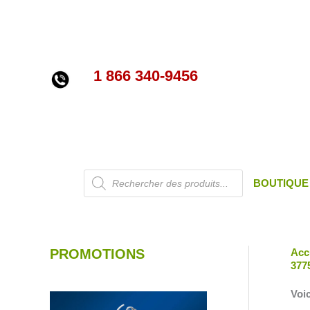
Aller
au
contenu
1 866 340-9456
Recherche
BOUTIQUE
de
produits
PROMOTIONS
Acc
377
Voic